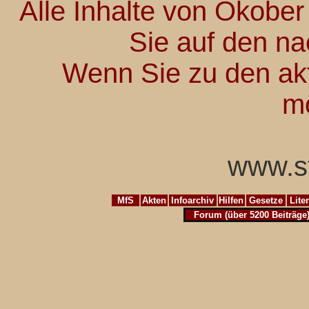
Alle Inhalte von Okober
Sie auf den na
Wenn Sie zu den akt
m
www.st
MfS
Akten
Infoarchiv
Hilfen
Gesetze
Lite
Forum (über 5200 Beiträge